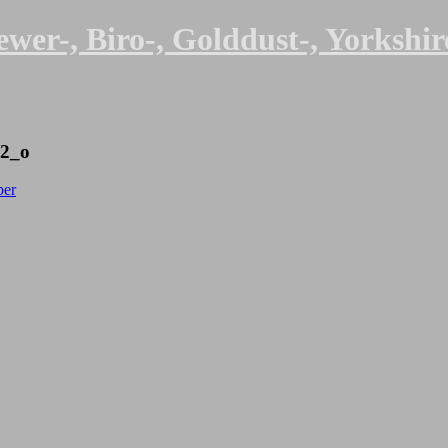
er-, Biro-, Golddust-, Yorkshire
2_o
er
st-, Black and Tan – Yorkshire Terrier