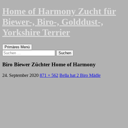
Zum
Home of Harmony Zucht für
Inhalt
springen
Biewer-, Biro-, Golddust-,
Yorkshire Terrier
Suchen
Primäres Menü
Suchen
nach:
Biro Biewer Züchter Home of Harmony
24. September 2020
871 × 562
Bella hat 2 Biro Mädle