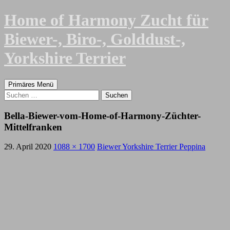
Zum
Home of Harmony Zucht für
Inhalt
springen
Biewer-, Biro-, Golddust-,
Yorkshire Terrier
Suchen
Primäres Menü
Suchen
nach:
Bella-Biewer-vom-Home-of-Harmony-Züchter-
Mittelfranken
29. April 2020
1088 × 1700
Biewer Yorkshire Terrier Peppina