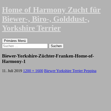
Zum
Home of Harmony Zucht für
Inhalt
springen
Biewer-, Biro-, Golddust-,
Yorkshire Terrier
Suchen
Primäres Menü
Suchen
nach:
Biewer-Yorkshire-Züchter-Franken-Home-of-
Harmony-1
11. Juli 2019
1200 × 1600
Biewer Yorkshire Terrier Peppina