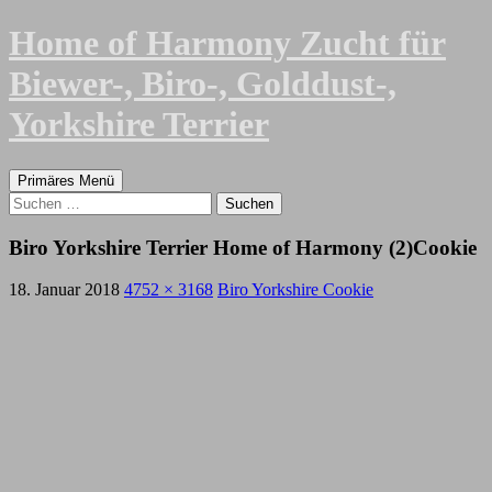
Zum
Home of Harmony Zucht für
Inhalt
springen
Biewer-, Biro-, Golddust-,
Yorkshire Terrier
Suchen
Primäres Menü
Suchen
nach:
Biro Yorkshire Terrier Home of Harmony (2)Cookie
18. Januar 2018
4752 × 3168
Biro Yorkshire Cookie