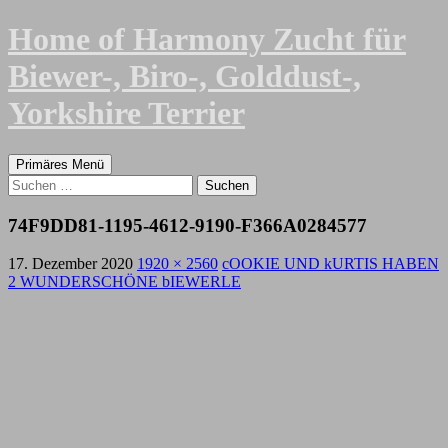
Zum
Home of Harmony Zucht für
Inhalt
springen
Biewer-, Biro-, Golddust-,
Yorkshire Terrier
Suchen
Primäres Menü
Suchen
nach:
74F9DD81-1195-4612-9190-F366A0284577
17. Dezember 2020
1920 × 2560
cOOKIE UND kURTIS HABEN
2 WUNDERSCHÖNE bIEWERLE