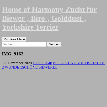
Zum
Home of Harmony Zucht für
Inhalt
springen
Biewer-, Biro-, Golddust-,
Yorkshire Terrier
Suchen
Primäres Menü
Suchen
nach:
IMG_9162
17. Dezember 2020
1536 × 2048
cOOKIE UND kURTIS HABEN
2 WUNDERSCHÖNE bIEWERLE