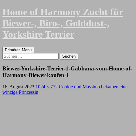
Zum
Home of Harmony Zucht für
Inhalt
springen
Biewer-, Biro-, Golddust-,
Yorkshire Terrier
Suchen
Primäres Menü
Suchen
nach:
Biewer-Yorkshire-Terrier-1-Gabbana-vom-Home-of-
Harmony-Biewer-kaufen-1
16. August 2023
1024 × 772
Cookie und Massimo bekamen eine
winzige Prinzessin