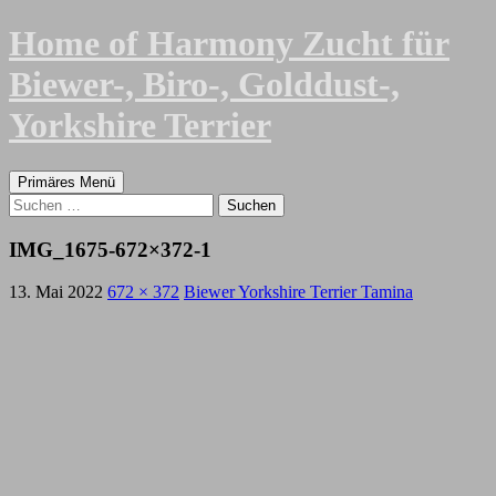
Zum
Home of Harmony Zucht für
Inhalt
springen
Biewer-, Biro-, Golddust-,
Yorkshire Terrier
Suchen
Primäres Menü
Suchen
nach:
IMG_1675-672×372-1
13. Mai 2022
672 × 372
Biewer Yorkshire Terrier Tamina