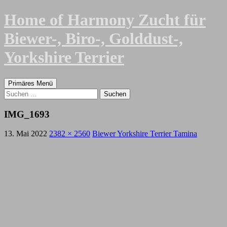
Zum
Home of Harmony Zucht für
Inhalt
springen
Biewer-, Biro-, Golddust-,
Yorkshire Terrier
Suchen
Primäres Menü
Suchen
nach:
IMG_1693
13. Mai 2022
2382 × 2560
Biewer Yorkshire Terrier Tamina