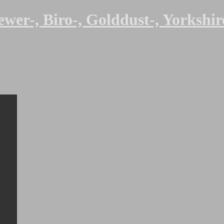
er-, Biro-, Golddust-, Yorkshire