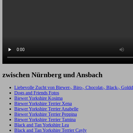
zwischen Nürnberg und Ansbach
Liebevolle Zucht von Biewer-, Biro-, Chocolat-, Black-, Golddu
Dogs and Friends Fotos
Biewer Yorkshire Kosima
Biewer Yorkshire Terrier Xena
Biewer Yorkshire Terrier Anabelle
Biewer Yorkshire Terrier Peppina
Biewer Yorkshire Terrier Tamina
Black and Tan Yorkshire Lea
Black and Tan Yorkshire Terrier Cayly