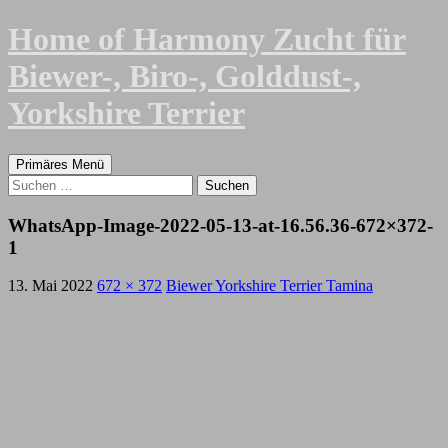
Zum
Home of Harmony Zucht für
Inhalt
springen
Biewer-, Biro-, Golddust-,
Yorkshire Terrier
Suchen
Primäres Menü
Suchen
nach:
WhatsApp-Image-2022-05-13-at-16.56.36-672×372-
1
13. Mai 2022
672 × 372
Biewer Yorkshire Terrier Tamina