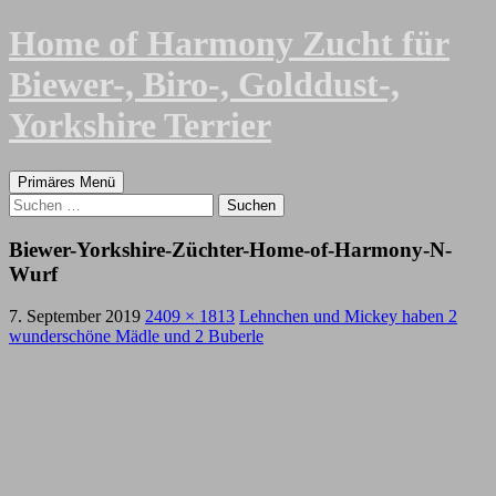
Zum
Home of Harmony Zucht für
Inhalt
springen
Biewer-, Biro-, Golddust-,
Yorkshire Terrier
Suchen
Primäres Menü
Suchen
nach:
Biewer-Yorkshire-Züchter-Home-of-Harmony-N-
Wurf
7. September 2019
2409 × 1813
Lehnchen und Mickey haben 2
wunderschöne Mädle und 2 Buberle