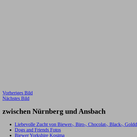
Black and Tan Yorkshire Lea
Black and Tan Yorkshire Terrier Cayly
Biewer Yorkshire Terrier Dore-Mia
Biro Yorkshire Cookie
Blueberry Diamond Yorksire Tiffany
Dark Chocolate Yorkshire sophia
Biewer Yorkshire Terrier Pauline
Social Media
Nachwuchs………….
Gästebuch……..und……..Rezessionen
Auszeichnungen und Erfolge
Kontakt
Unser Home of Harmony
Deckrüden genannt Massimo und Madoxx
Deckrüde Sir Braveheart Nelio vom Home of Harmony
Impressum und Datenschutz
Videos
Suchen
nach:
Impressum
Erwin Gaidzica