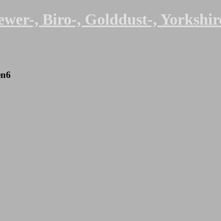
er-, Biro-, Golddust-, Yorkshire
en6
st-, Black and Tan – Yorkshire Terrier