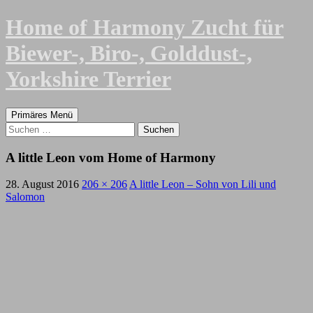
Zum
Home of Harmony Zucht für
Inhalt
springen
Biewer-, Biro-, Golddust-,
Yorkshire Terrier
Suchen
Primäres Menü
Suchen
nach:
A little Leon vom Home of Harmony
28. August 2016
206 × 206
A little Leon – Sohn von Lili und
Salomon