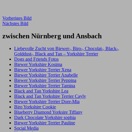
Vorheriges Bild
Nächstes Bild
zwischen Nürnberg und Ansbach
Liebevolle Zucht von Biewer-, Biro-, Chocolat-, Black-,
Golddust-, Black and Tan – Yorkshire Terrier
Dogs and Friends Fotos
Biewer Yorkshire Kosima
Biewer Yorkshire Terrier Xena
Biewer Yorkshire Terrier Anabelle
Biewer Yorkshire Terrier Peppina
Biewer Yorkshire Terrier Tamina
Black and Tan Yorkshire Lea
Black and Tan Yorkshire Terrier Cayly
Biewer Yorkshire Terrier Dore-Mia
Biro Yorkshire Cookie
Blueberry Diamond Yorksire Tiffany
Dark Chocolate Yorkshire sophia
Biewer Yorkshire Terrier Pauline
Social Media