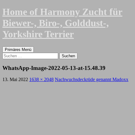
Zum
Home of Harmony Zucht für
Inhalt
springen
Biewer-, Biro-, Golddust-,
Yorkshire Terrier
Suchen
Primäres Menü
Suchen
nach:
WhatsApp-Image-2022-05-13-at-15.48.39
13. Mai 2022
1638 × 2048
Nachwuchsdeckrüde genannt Madoxx