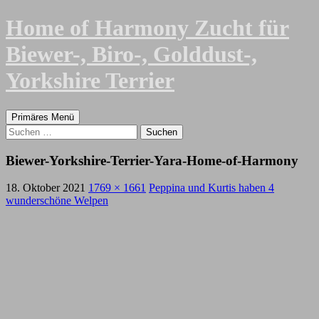
Zum
Home of Harmony Zucht für
Inhalt
springen
Biewer-, Biro-, Golddust-,
Yorkshire Terrier
Suchen
Primäres Menü
Suchen
nach:
Biewer-Yorkshire-Terrier-Yara-Home-of-Harmony
18. Oktober 2021
1769 × 1661
Peppina und Kurtis haben 4
wunderschöne Welpen