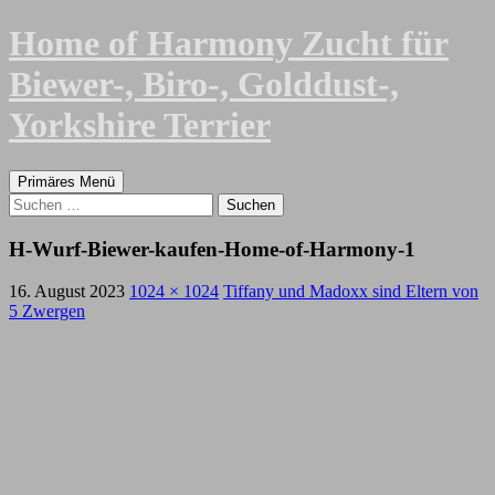
Zum
Home of Harmony Zucht für
Inhalt
springen
Biewer-, Biro-, Golddust-,
Yorkshire Terrier
Suchen
Primäres Menü
Suchen
nach:
H-Wurf-Biewer-kaufen-Home-of-Harmony-1
16. August 2023
1024 × 1024
Tiffany und Madoxx sind Eltern von
5 Zwergen